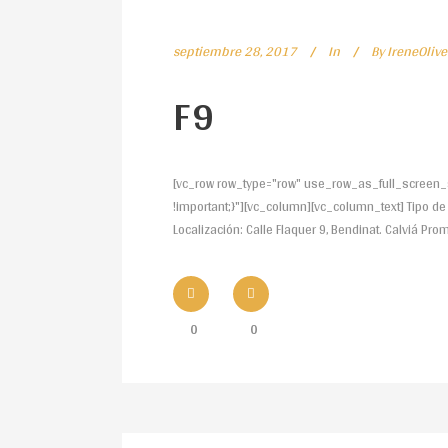
septiembre 28, 2017
In
By
IreneOlive
F9
[vc_row row_type="row" use_row_as_full_screen_s
!important;}"][vc_column][vc_column_text] Tipo de P
Localización: Calle Flaquer 9, Bendinat. Calviá Pr
0
0