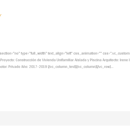
r
ection="no" type="full_width" text_align="left" css_animation="" css=".vc_cu
royecto: Construcción de Vivienda Unifamiliar Aislada y Piscina Arquitecto: Irene I.
omotor: Privado Año: 2017-2019 [/vc_column_text][/vc_column][/vc_row]...