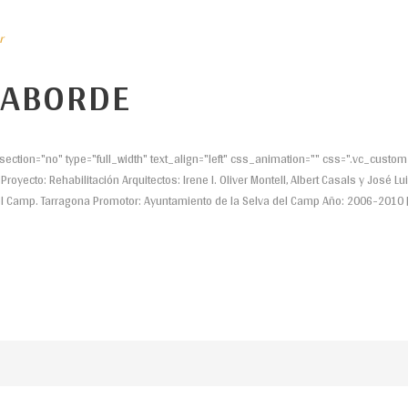
r
PABORDE
ection="no" type="full_width" text_align="left" css_animation="" css=".vc_cu
royecto: Rehabilitación Arquitectos: Irene I. Oliver Montell, Albert Casals y José L
 del Camp. Tarragona Promotor: Ayuntamiento de la Selva del Camp Año: 2006-2010 