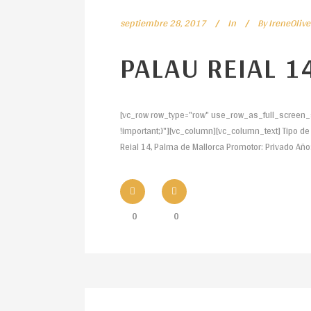
septiembre 28, 2017
In
By
IreneOlive
PALAU REIAL 1
[vc_row row_type="row" use_row_as_full_screen_s
!important;}"][vc_column][vc_column_text] Tipo de P
Reial 14, Palma de Mallorca Promotor: Privado Año
0
0