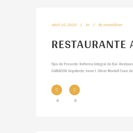
abril 16, 2020
In
By
IreneOliver
RESTAURANTE 
Tipo de Proyecto: Reforma Integral de Bar-Restaur
GANADOR Arquitecto: Irene I. Oliver Montell Fase d
0
0