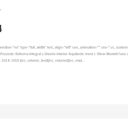
r
4
ection="no" type="full_width" text_align="left" css_animation="" css=".vc_cu
royecto: Reforma Integral y Diseño Interior Arquitecto: Irene I. Oliver Montell Fase 
: 2014-2016 [/vc_column_text][/vc_column][/vc_row]...