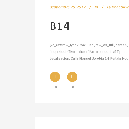
septiembre 28, 2017
In
By
IreneOlive
B14
[vc_row row_type="row" use_row_as_full_screen_s
!important;}"][vc_column][vc_column_text] Tipo de P
Localización: Calle Manuel Borobia 14, Portals Nou
0
0