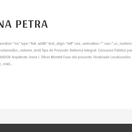
NA PETRA
ection="no" type="full_width" text_align="left" css_animation="" css=".vc_cus
_column][vc_column_text] Tipo de Proyecto: Reforma Integral. Concurso Público pa
NADOR Arquitecto: Irene I. Oliver Montell Fase del proyecto: Finalizado Localización:
_row]...