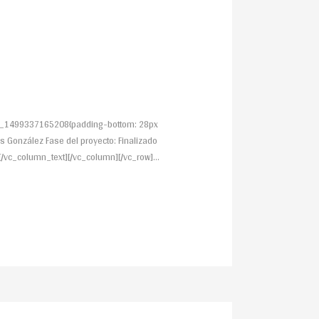
stom_1499337165208{padding-bottom: 28px
uis González Fase del proyecto: Finalizado
[/vc_column_text][/vc_column][/vc_row]...