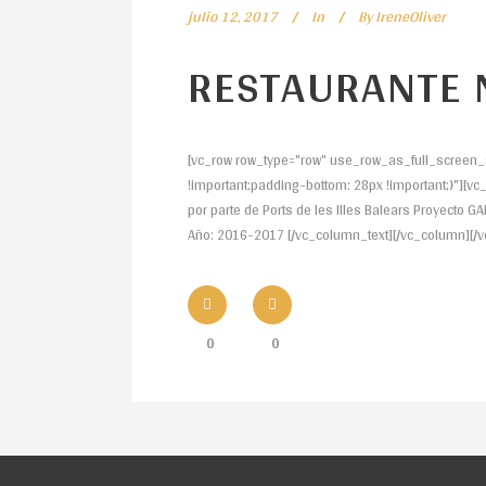
julio 12, 2017
In
By
IreneOliver
RESTAURANTE 
[vc_row row_type="row" use_row_as_full_screen_s
!important;padding-bottom: 28px !important;}"][vc
por parte de Ports de les Illes Balears Proyecto GA
Año: 2016-2017 [/vc_column_text][/vc_column][/vc
0
0