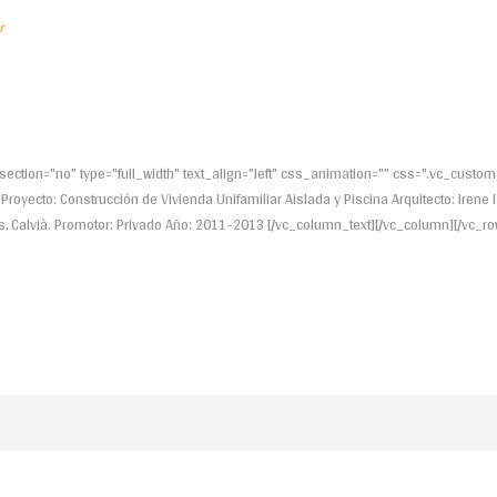
r
ection="no" type="full_width" text_align="left" css_animation="" css=".vc_cu
royecto: Construcción de Vivienda Unifamiliar Aislada y Piscina Arquitecto: Irene I.
s, Calvià. Promotor: Privado Año: 2011-2013 [/vc_column_text][/vc_column][/vc_row