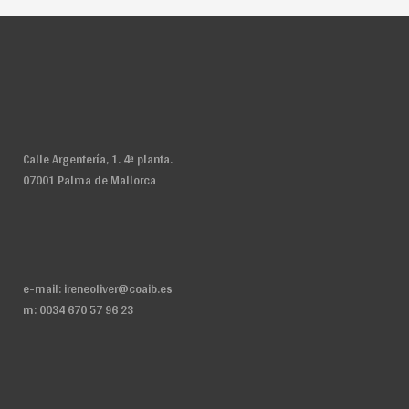
Calle Argentería, 1. 4ª planta.
07001 Palma de Mallorca
e-mail:
ireneoliver@coaib.es
m: 0034 670 57 96 23