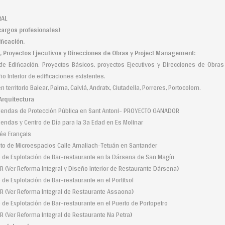
RIENCIA LABORAL
opias (encargos profesionales)
ficación.
, Proyectos Ejecutivos y Direcciones de Obras y Project Management:
e Edificación. Proyectos Básicos, proyectos Ejecutivos y Direcciones de Obras
 Interior de edificaciones existentes.
 territorio Balear, Palma, Calviá, Andratx, Ciutadella, Porreres, Portocolom.
Arquitectura
iviendas de Protección Pública en Sant Antoni- PROYECTO GANADOR
viendas y Centro de Día para la 3a Edad en Es Molinar
ée Français
to de Microespacios Calle Amaliach-Tetuán en Santander
 de Explotación de Bar-restaurante en la Dársena de San Magín
Ver Reforma Integral y Diseño Interior de Restaurante Dársena
)
de Explotación de Bar-restaurante en el Portitxol
(Ver Reforma Integral de Restaurante Assaona
)
 de Explotación de Bar-restaurante en el Puerto de Portopetro
(Ver Reforma Integral de Restaurante Na Petra
)