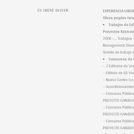
CV IRENE OLIVER
EXPE
Obras pr
Trabajos de Edi
Proyectos Básicos
2006-…, Trabajos d
Management, Diseño
Ámbito de trabajo en
Concursos de 
– 2 Edificios de V
– Edificio de 66 Vi
– Nuevo Centro Lyc
– Acondicionamien
– Concurso Público
PROYECTO GANADOR (
– Concurso Público 
PROYECTO GANADOR 
– Concurso Público
PROYECTO GANADOR 