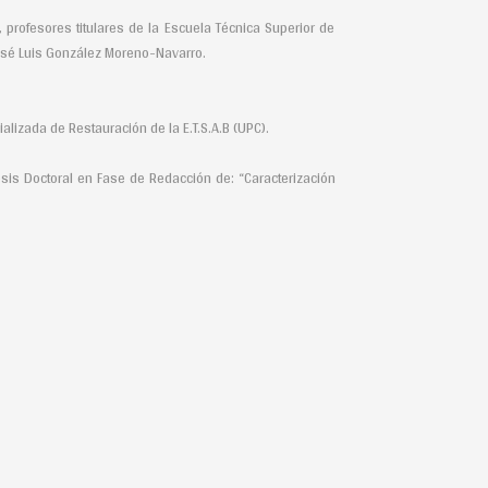
ofesores titulares de la Escuela Técnica Superior de
José Luis González Moreno-Navarro.
alizada de Restauración de la E.T.S.A.B (UPC).
esis Doctoral en Fase de Redacción de: “Caracterización