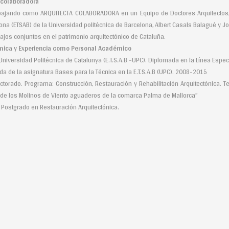
Arquitecta colaboradora
ando como ARQUITECTA COLABORADORA en un Equipo de Doctores Arquitectos, pr
lona (ETSAB) de la Universidad politécnica de Barcelona, Albert Casals Balagué y 
ajos conjuntos en el patrimonio arquitectónico de Cataluña.
ica y Experiencia como Personal Académico
 Universidad Politécnica de Catalunya (E.T.S.A.B -UPC). Diplomada en la Línea Especi
da de la asignatura Bases para la Técnica en la E.T.S.A.B (UPC). 2008-2015
ctorado. Programa: Construcción, Restauración y Rehabilitación Arquitectónica. T
a de los Molinos de Viento aguaderos de la comarca Palma de Mallorca”
 Postgrado en Restauración Arquitectónica.