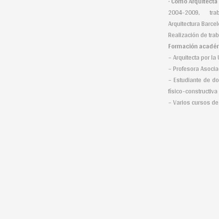
· Como 
2004-2009, trabaj
Arquitectura Barce
Realización de trab
Formación académ
– Arquitecta por la
– Profesora Asocia
– Estudiante de do
físico-constructiv
– Varios cursos de