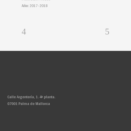
Año:
2017-2018
Calle Argentería, 1. 4ª planta.
07001 Palma de Mallorca