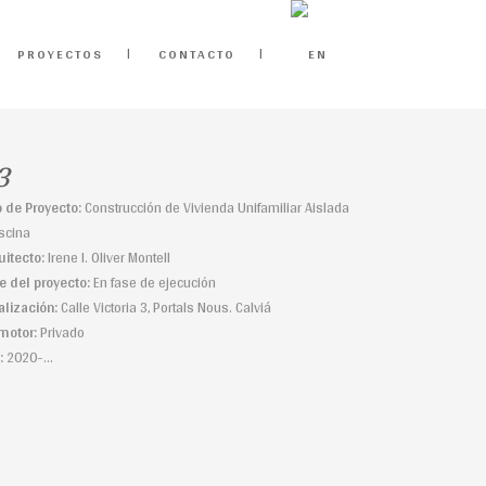
PROYECTOS
CONTACTO
3
o de Proyecto:
Construcción de Vivienda Unifamiliar Aislada
iscina
uitecto:
Irene I. Oliver Montell
e del proyecto:
En fase de ejecución
alización:
Calle Victoria 3, Portals Nous. Calviá
motor:
Privado
:
2020-…