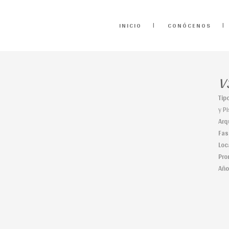
INICIO
CONÓCENOS
V
Tip
y P
Arq
Fas
Loc
Pro
Año