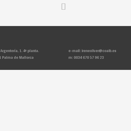
 Argentería, 1. 4ª planta.
e-mail:
ireneoliver@coaib.es
1 Palma de Mallorca
m: 0034 670 57 96 23